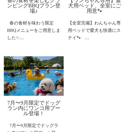
春の食材を楽しむグラ
【ワンちゃん専用】愛
ンピングBBQプラン登
犬用ベッド、全室にご
場♪
用意🐾
春の食材を味わう限定
【全室完備】わんちゃん専
BBQメニューをご用意しま
用ベッドで愛犬も快適にス
した✨…
テイ🐾 …
7月〜9月限定でドッグ
ラン内にワンコ用プー
ル登場！​
7月〜9月限定でドッグラ