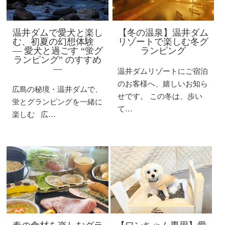
温井ダムで愛犬と楽し
【冬の温泉】温井ダム
む、初夏の幻想体験
リゾートで楽しむ冬グ
― 愛犬と過ごす “蛍グ
ランピング
ランピング” のすすめ
―
温井ダムリゾートにご宿泊
のお客様へ、嬉しいお知ら
広島の秘境・温井ダムで、
せです。 この冬は、歩い
蛍とグランピングを一緒に
て…
楽しむ 広…