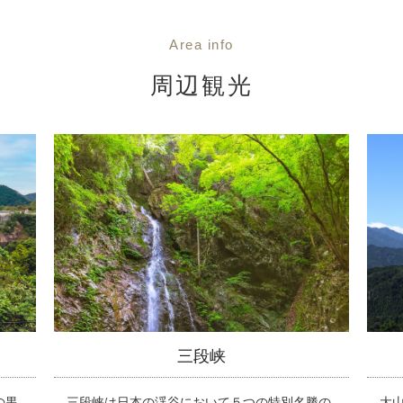
Area info
周辺観光
恐羅漢山
茶
勝の
大山につぐ西日本の巨峰、ブナ原生林。冬には