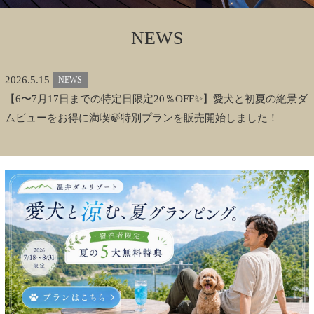
NEWS
2026.5.15
NEWS
【6〜7月17日までの特定日限定20％OFF✨】愛犬と初夏の絶景ダ
ムビューをお得に満喫🍃特別プランを販売開始しました！
2025.11.1
NEWS
【冬の温泉】温井ダムリゾートで楽しむ冬グランピング
2024.9.9
EVENT
温井ダムリゾート初のワンちゃんとの水遊びイベント「湖deわ
ん祭り」 開催決定！🐶💧
2024.6.28
NEWS
梅雨の時期でも楽しめる！ドッグランを彩るピンクの傘が登場♪