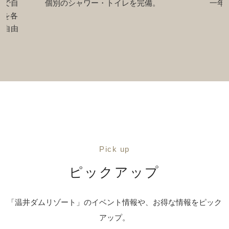
一年中快適にお過ごしいただけます。
レイ
ナが
※冬
ウナ
Pick up
ピックアップ
「温井ダムリゾート」のイベント情報や、お得な情報をピック
アップ。