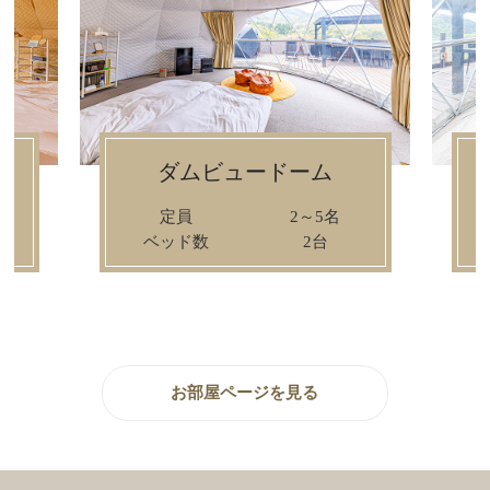
レイクビュードーム
定員
2～5名
ベッド数
2台
お部屋ページを見る