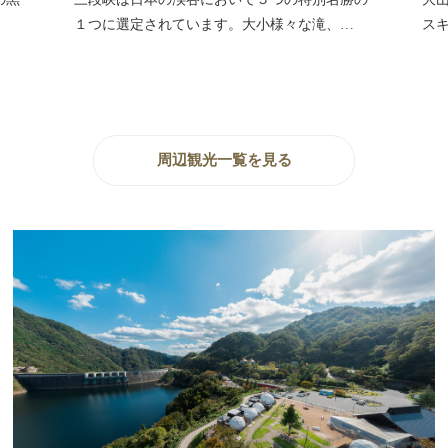
サ
…
スキー場として有名です。
設
周辺観光一覧を見る